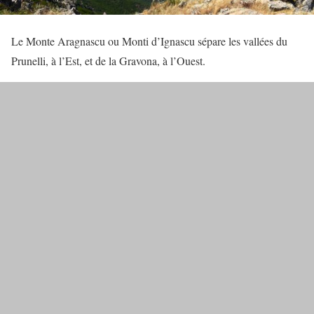
Le Monte Aragnascu ou Monti d’Ignascu sépare les vallées du
Prunelli, à l’Est, et de la Gravona, à l’Ouest.