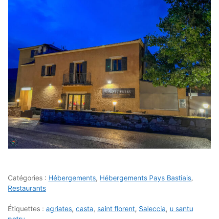
Catégories :
Hébergements
,
Hébergements Pays Bastiais
,
Restaurants
Étiquettes :
agriates
,
casta
,
saint florent
,
Saleccia
,
u santu
petru