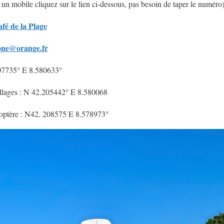
un mobile cliquez sur le lien ci-dessous, pas besoin de taper le numéro
fé de la Plage
rone@orange.fr
07735° E 8.580633°
lages : N 42.205442° E 8.580068
ptère : N42. 208575 E 8.578973°