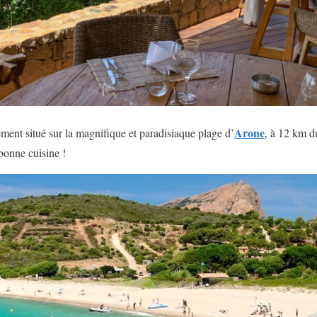
Arone
ement situé sur la magnifique et paradisiaque plage d’
, à 12 km d
s bonne cuisine !