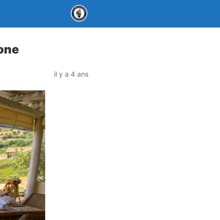
rone
il y a 4 ans