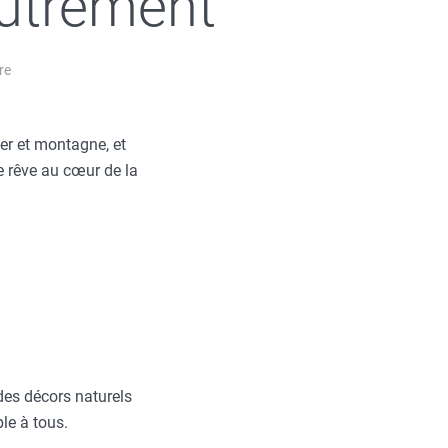
utrement
re
tre mer et montagne, et
e rêve au cœur de la
 des décors naturels
le à tous.