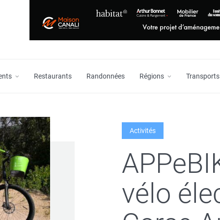
ents
Restaurants
Randonnées
Régions
Transports
Activités
APPeBIK
vélo él