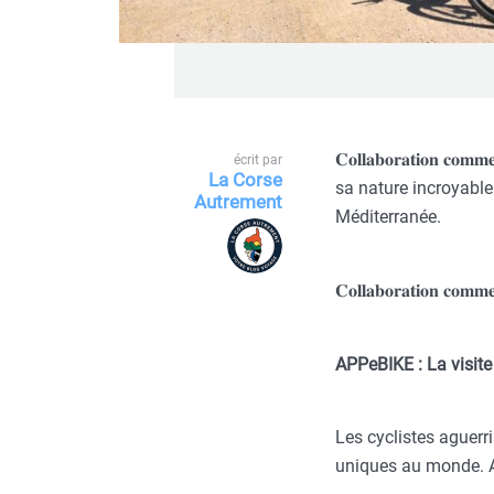
𝐂𝐨𝐥𝐥𝐚𝐛𝐨𝐫𝐚𝐭𝐢𝐨
écrit par
La Corse
sa nature incroyable
Autrement
Méditerranée.
𝐂𝐨𝐥𝐥𝐚𝐛𝐨𝐫𝐚𝐭𝐢𝐨𝐧 𝐜𝐨𝐦𝐦𝐞
APPeBIKE : La visite
Les cyclistes aguerri
uniques au monde. A