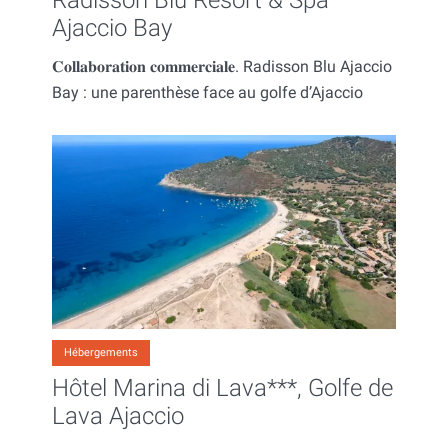
Ajaccio Bay
𝐂𝐨𝐥𝐥𝐚𝐛𝐨𝐫𝐚𝐭𝐢𝐨𝐧 𝐜𝐨𝐦𝐦𝐞𝐫𝐜𝐢𝐚𝐥𝐞. Radisson Blu Ajaccio
Bay : une parenthèse face au golfe d’Ajaccio
Hébergements
Hôtel Marina di Lava***, Golfe de
Lava Ajaccio