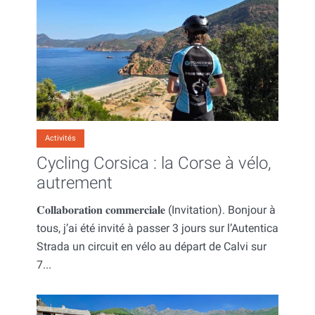
Activités
Cycling Corsica : la Corse à vélo,
autrement
𝐂𝐨𝐥𝐥𝐚𝐛𝐨𝐫𝐚𝐭𝐢𝐨𝐧 𝐜𝐨𝐦𝐦𝐞𝐫𝐜𝐢𝐚𝐥𝐞 (Invitation). Bonjour à
tous, j’ai été invité à passer 3 jours sur l’Autentica
Strada un circuit en vélo au départ de Calvi sur
7...