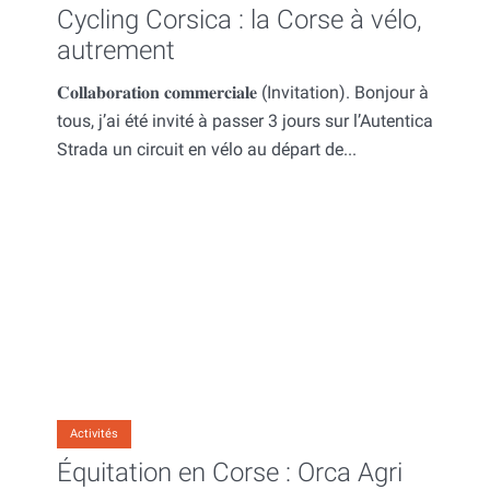
Cycling Corsica : la Corse à vélo,
autrement
𝐂𝐨𝐥𝐥𝐚𝐛𝐨𝐫𝐚𝐭𝐢𝐨𝐧 𝐜𝐨𝐦𝐦𝐞𝐫𝐜𝐢𝐚𝐥𝐞 (Invitation). Bonjour à
tous, j’ai été invité à passer 3 jours sur l’Autentica
Strada un circuit en vélo au départ de...
Activités
Équitation en Corse : Orca Agri