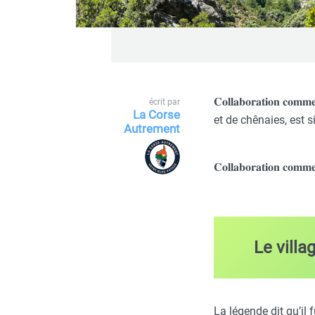
𝐂𝐨𝐥𝐥𝐚𝐛𝐨𝐫𝐚𝐭𝐢𝐨
écrit par
La Corse
et de chênaies, est 
Autrement
𝐂𝐨𝐥𝐥𝐚𝐛𝐨𝐫𝐚𝐭𝐢𝐨𝐧 𝐜𝐨𝐦𝐦𝐞
Le villa
La légende dit qu’il 