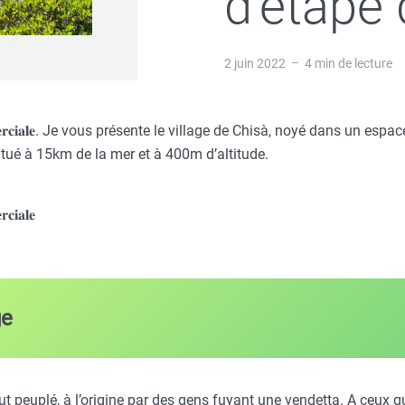
d’étape
2 juin 2022
4 min de lecture
 𝐜𝐨𝐦𝐦𝐞𝐫𝐜𝐢𝐚𝐥𝐞. Je vous présente le village de Chisà, noyé dans un 
situé à 15km de la mer et à 400m d’altitude.
𝐜𝐢𝐚𝐥𝐞
ge
fut peuplé, à l’origine par des gens fuyant une vendetta. A ceux q