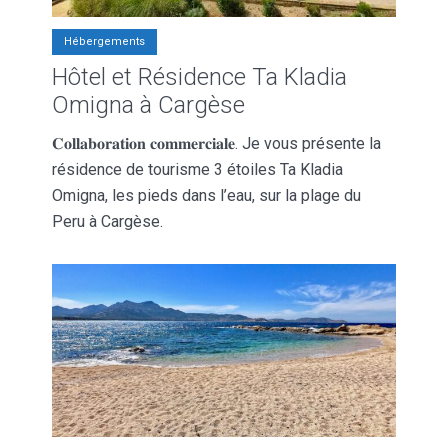
Hébergements
Hôtel et Résidence Ta Kladia
Omigna à Cargèse
𝐂𝐨𝐥𝐥𝐚𝐛𝐨𝐫𝐚𝐭𝐢𝐨𝐧 𝐜𝐨𝐦𝐦𝐞𝐫𝐜𝐢𝐚𝐥𝐞. Je vous présente la
résidence de tourisme 3 étoiles Ta Kladia
Omigna, les pieds dans l’eau, sur la plage du
Peru à Cargèse.