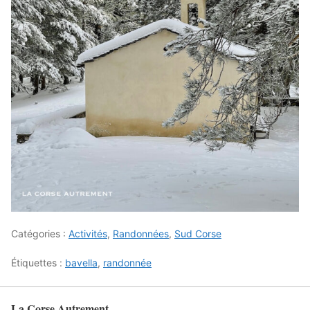
Catégories :
Activités
,
Randonnées
,
Sud Corse
Étiquettes :
bavella
,
randonnée
La Corse Autrement