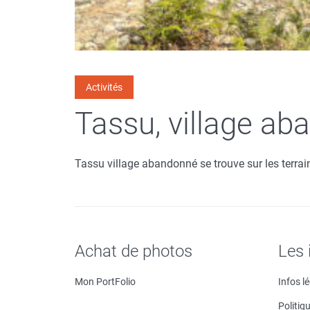
Activités
Tassu, village a
Tassu village abandonné se trouve sur les terr
Achat de photos
Les 
Mon PortFolio
Infos l
Politiq