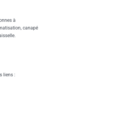
sonnes à
imatisation, canapé
aisselle.
s liens :