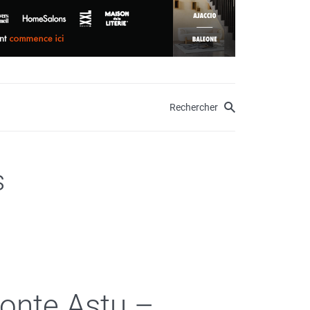
Rechercher
s
onte Astu –