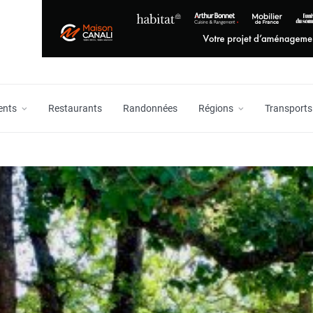
ents
Restaurants
Randonnées
Régions
Transports