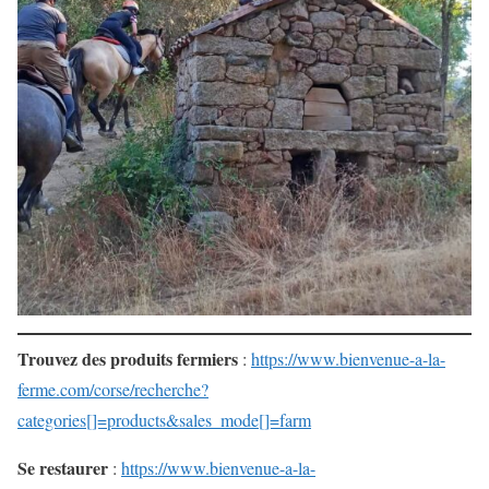
Trouvez des produits fermiers
:
https://www.bienvenue-a-la-
ferme.com/corse/recherche?
categories[]=products&sales_mode[]=farm
Se restaurer
:
https://www.bienvenue-a-la-